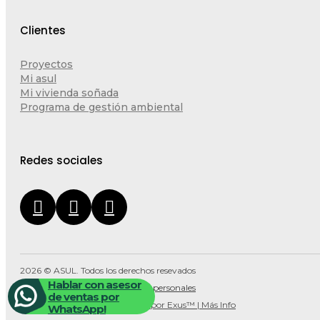
Clientes
Proyectos
Mi asul
Mi vivienda soñada
Programa de gestión ambiental
Redes sociales
2026 © ASUL. Todos los derechos resevados
Hablar con asesor
Política de tratamiento de datos personales
de ventas por
Diseñado por Exus™
|
Diseñado por Exus™ | Más Info
WhatsApp!