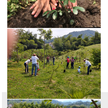
Fecha: 28 de Agosto de 2020
Regresar
Area de comentarios
Deja tu comentario:
Nombre o Seudónimo:
Correo Electrónico:
Publicar Comentario