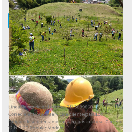
Nosotros
Conoce nuestras ubicaciones
Ver Certificación Edge
Afiliado a
Servicio al cliente
Línea de servicio al cliente: 311 3889868
Correo electrónico
servicioalcliente@asul.co
Dirigiéndose directamente a la constructora: Carrera
12 N 3-23 Popular Modelo