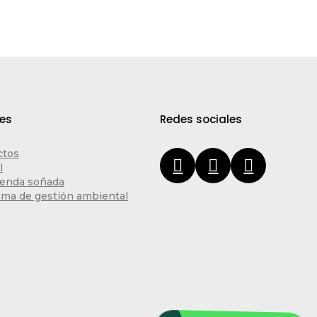
tes
Redes sociales
ctos
l
ienda soñada
ma de gestión ambiental