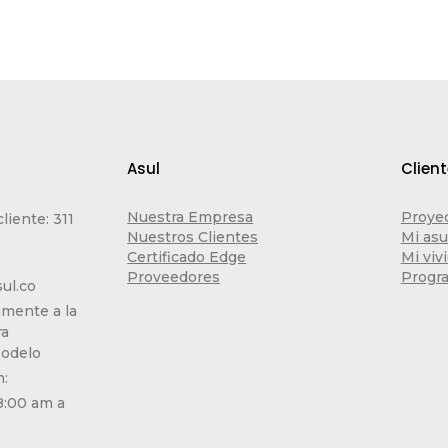
Asul
Clien
Nuestra Empresa
Proye
cliente: 311
Nuestros Clientes
Mi asu
Certificado Edge
Mi viv
Proveedores
Progra
ul.co
amente a la
ra
Modelo
n:
8:00 am a