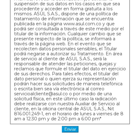
suspensión de sus datos en los casos en que sea
procedente y acceder en forma gratuita a los
mismos. ASUL S.A.S., dispone de una política de
tratamiento de información que se encuentra
publicada en la página www.asul.com.co y que
podrá ser consultada a través de este medio por el
titular de la información. Cualquier cambio que se
presente respecto de la política, se informará a
través de la página web. En el evento que se
recolecten datos personales sensibles, el Titular
podrá negarse a autorizar su Tratamiento. En área
de servicio al cliente de ASUL S.A.S., será la
responsable de atender las peticiones, quejas y
reclamos que formule el titular del dato en ejercicio
de sus derechos. Para tales efectos, el titular del
dato personal o quien ejerza su representación
podrán hacer sus solicitudes de manera telefónica
o escrita bien sea vía electrónica al correo
servicioalcliente@asul.co
o por medio de una
solicitud física, en este último caso la radicación
debe realizarse con nuestra Auxiliar de Servicio al
cliente, en la oﬁcina central de ASUL S.A.S., Nit
816.001.249-1, en el horario de lunes a viernes de 8
am a 12:30 pm y de 2:00 pm a 6:00 pm*
Enviar