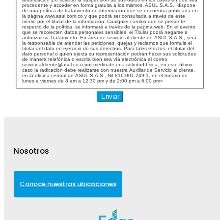
procedente y acceder en forma gratuita a los mismos. ASUL S.A.S., dispone
de una política de tratamiento de información que se encuentra publicada en
la página www.asul.com.co y que podrá ser consultada a través de este
medio por el titular de la información. Cualquier cambio que se presente
respecto de la política, se informará a través de la página web. En el evento
que se recolecten datos personales sensibles, el Titular podrá negarse a
autorizar su Tratamiento. En área de servicio al cliente de ASUL S.A.S., será
la responsable de atender las peticiones, quejas y reclamos que formule el
titular del dato en ejercicio de sus derechos. Para tales efectos, el titular del
dato personal o quien ejerza su representación podrán hacer sus solicitudes
de manera telefónica o escrita bien sea vía electrónica al correo
servicioalcliente@asul.co
o por medio de una solicitud física, en este último
caso la radicación debe realizarse con nuestra Auxiliar de Servicio al cliente,
en la oﬁcina central de ASUL S.A.S., Nit 816.001.249-1, en el horario de
lunes a viernes de 8 am a 12:30 pm y de 2:00 pm a 6:00 pm»
Enviar
Nosotros
Conoce nuestras ubicaciones