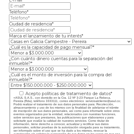
Teléfono*
Ciudad de residencia*
Marca el lanzamiento de tu interés*
¿Cuál es la capacidad de pago mensual?*
¿Con cuánto dinero cuentas para la separación del
inmueble?*
¿Cuál es el monto de inversión para la compra del
inmueble?*
Acepto políticas de tratamiento de datos*
«ASUL S.A.S., con domicilio en la Cra. 12 Nº 3-23 Parque La Rebeca,
Pereira (Rda), teléfono 3333111, correo electrónico
servicioalcliente@asul.co
;
Podrá realizar el tratamiento de sus datos personales para: Recolección,
almacenamiento y uso de los mismos con la ﬁnalidad de adelantar el trámite
de inscripción de sus datos personales, así como para informarle sobre otros
eventos organizados por la entidad, relacionados con nuestras funciones,
sobre servicios que prestamos, las publicaciones que elaboramos y para
solicitarle que evalúe la calidad de nuestros servicios. Como titular de
información, tiene derecho a conocer, actualizar y rectificar sus datos
personales, solicitar pruebas de la autorización otorgada para su tratamiento,
ser informado sobre el uso que se ha dado a los mismos, revocar la
autorización y/o solicitar la suspensión de sus datos en los casos en que sea