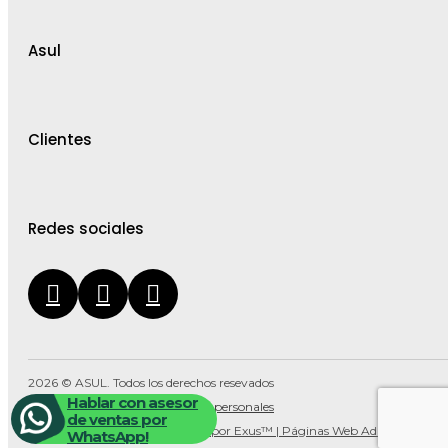
Asul
Clientes
Redes sociales
2026 © ASUL. Todos los derechos resevados
Hablar con asesor
Política de tratamiento de datos personales
de ventas por
Diseñado por Exus™
|
Diseñado por Exus™ | Páginas Web Administrables
WhatsApp!