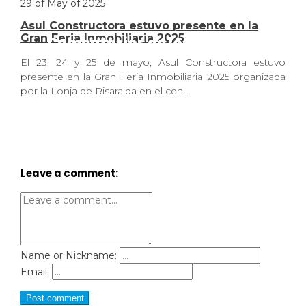
29 of May of 2025
Asul Constructora estuvo presente en la
Gran Feria Inmobiliaria 2025
Comentarios de los usuarios
El 23, 24 y 25 de mayo, Asul Constructora estuvo
presente en la Gran Feria Inmobiliaria 2025 organizada
por la Lonja de Risaralda en el cen…
Leave a comment:
Name or Nickname:
Email:
Post comment