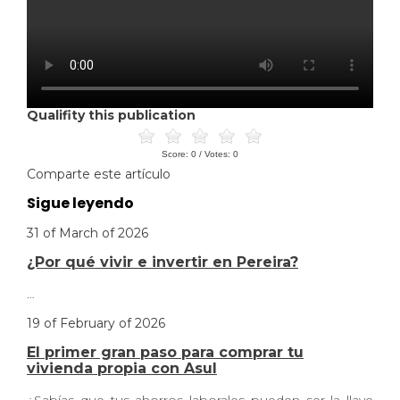
Qualifity this publication
Score:
0
/ Votes:
0
Comparte este artículo
Sigue leyendo
31 of March of 2026
¿Por qué vivir e invertir en Pereira?
…
19 of February of 2026
El primer gran paso para comprar tu
vivienda propia con Asul